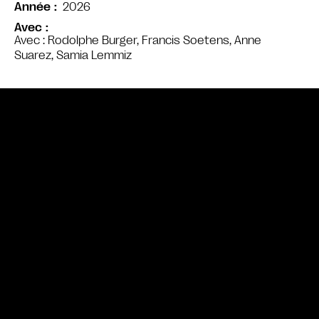
2026
Année
Avec
Avec : Rodolphe Burger, Francis Soetens, Anne
Suarez, Samia Lemmiz
Bande annonce