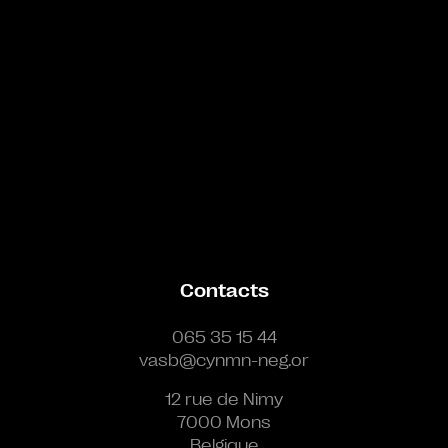
Contacts
065 35 15 44
vasb@cynmn-neg.or
12 rue de Nimy
7000 Mons
Belgique