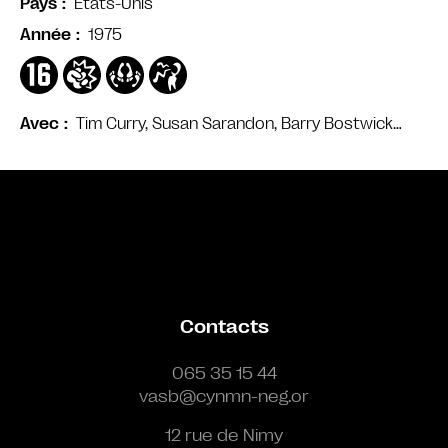
États-Unis
Pays
1975
Année
Tim Curry, Susan Sarandon, Barry Bostwick…
Avec
Bande annonce
Contacts
065 35 15 44
vasb@cynmn-neg.or
12 rue de Nimy