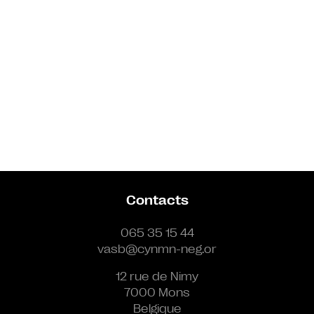
Contacts
065 35 15 44
vasb@cynmn-neg.or
12 rue de Nimy
7000 Mons
Belgique