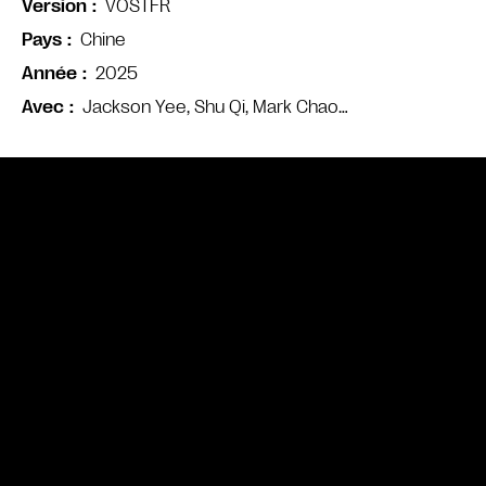
VOSTFR
Version
Chine
Pays
2025
Année
Jackson Yee, Shu Qi, Mark Chao…
Avec
Bande annonce