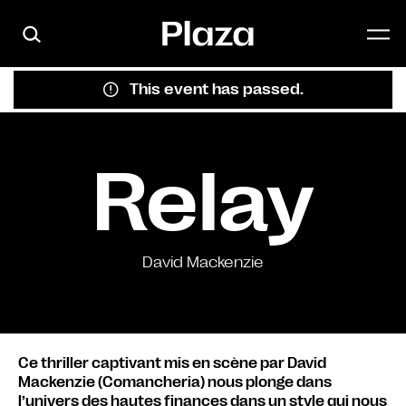
Skip to main content
This event has passed.
Relay
David Mackenzie
Ce thriller captivant mis en scène par David
Mackenzie (Comancheria) nous plonge dans
l’univers des hautes finances dans un style qui nous