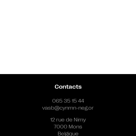
Contacts
065 35 15 44
vasb@cynmn-neg.or
12 rue de Nimy
7000 Mons
Belgique