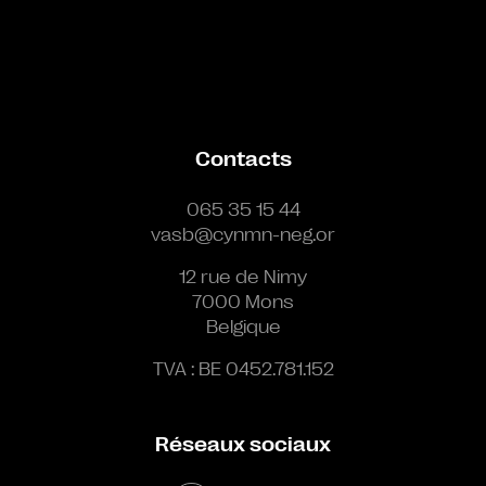
Contacts
065 35 15 44
vasb@cynmn-neg.or
12 rue de Nimy
7000 Mons
Belgique
TVA : BE 0452.781.152
Réseaux sociaux