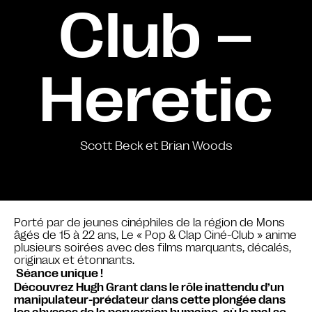
Club –
Heretic
Scott Beck et Brian Woods
Porté par de jeunes cinéphiles de la région de Mons
âgés de 15 à 22 ans, Le « Pop & Clap Ciné-Club » anime
plusieurs soirées avec des films marquants, décalés,
originaux et étonnants.
Séance unique !
Découvrez Hugh Grant dans le rôle inattendu d’un
manipulateur-prédateur dans cette plongée dans