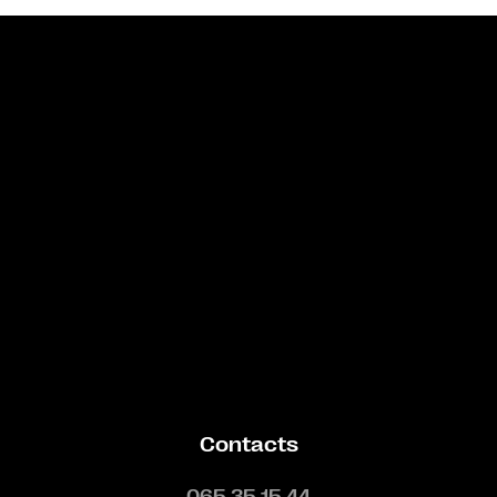
Bande annonce
Contacts
065 35 15 44