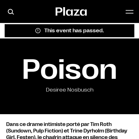
Skip to main content
This event has passed.
Poison
Desiree Nosbusch
Dans ce drame intimiste porté par Tim Roth
(Sundown, Pulp Fiction) et Trine Dyrholm (Birthday
Girl, Festen), le chagrin attaque en silence des