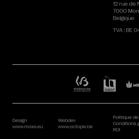
12 rue de 
7000 Mon
Belgique
TVA : BE 0
Politique de
Design
Webdev
Conditions 
www.moxs.eu
www.octopix.be
ROI