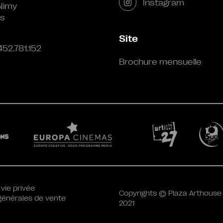
Instagram
Nimy
s
Site
452.781.152
Brochure mensuelle
 vie privée
Copyrights © Plaza Arthouse
générales de vente
2021