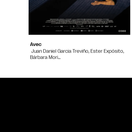
Avec
Juan Daniel Garcia Treviño, Ester Expósito,
Bárbara Mori…
Bande annonce