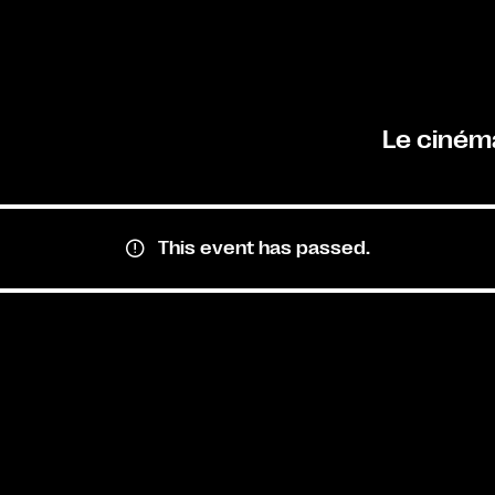
Le ciném
This event has passed.