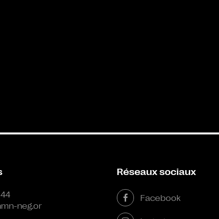
s
Réseaux sociaux
 44
Facebook
mn-neg.or