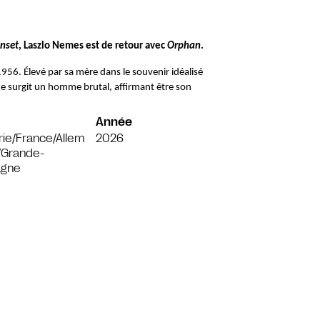
nset
, Laszlo Nemes est de retour avec 
Orphan
.
56. Élevé par sa mère dans le souvenir idéalisé 
e surgit un homme brutal, affirmant être son 
Année
ie/France/Allem
2026
/Grande-
agne