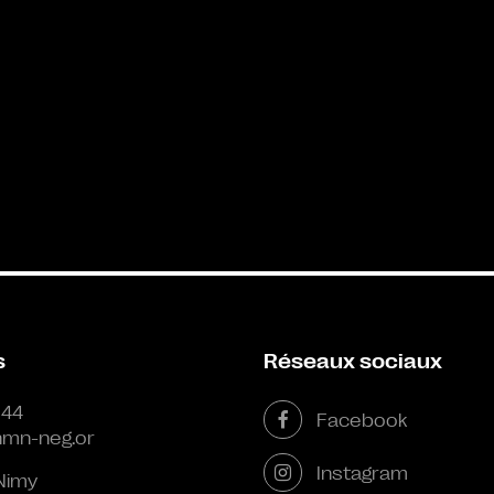
s
Réseaux sociaux
 44
Facebook
mn-neg.or
Instagram
Nimy