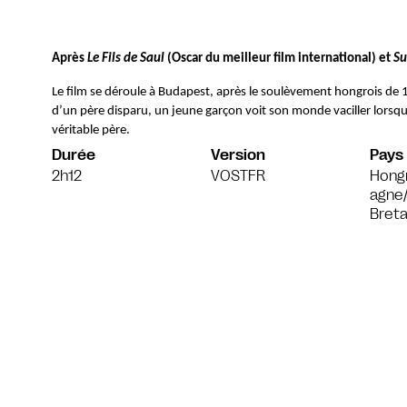
Après 
Le Fils de Saul
 (Oscar du meilleur film international) et 
Su
Le film se déroule à Budapest, après le soulèvement hongrois de 19
d’un père disparu, un jeune garçon voit son monde vaciller lorsqu
véritable père.
Durée
Version
Pays
2h12
VOSTFR
Hongr
agne
Bret