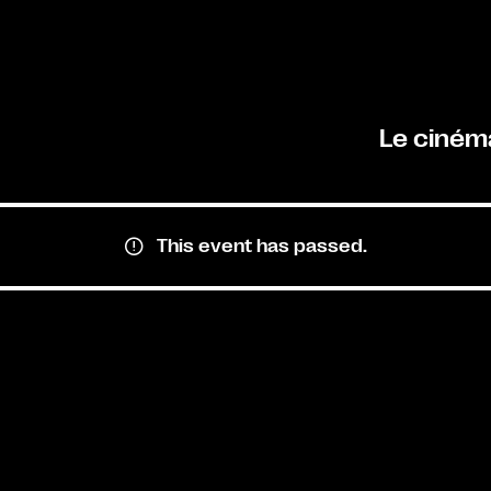
Le ciném
This event has passed.