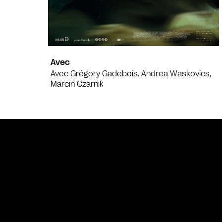
Avec
Avec Grégory Gadebois, Andrea Waskovics,
Marcin Czarnik
Bande annonce