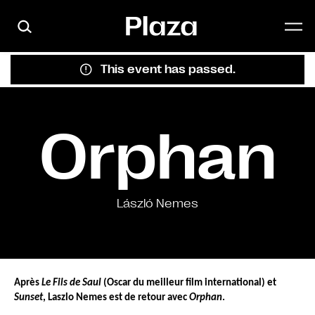
Skip to main content
This event has passed.
Orphan
László Nemes
Après 
Le Fils de Saul
 (Oscar du meilleur film international) et 
Sunset
, Laszlo Nemes est de retour avec 
Orphan
.