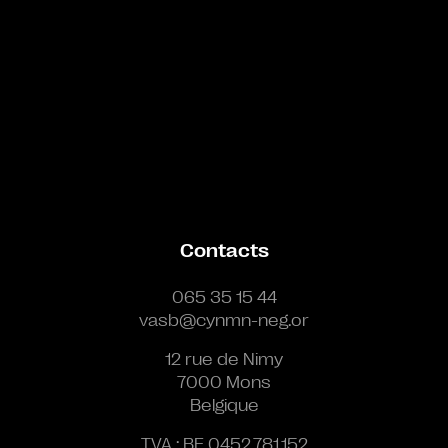
Contacts
065 35 15 44
vasb@cynmn-neg.or
12 rue de Nimy
7000 Mons
Belgique
TVA : BE 0452.781.152