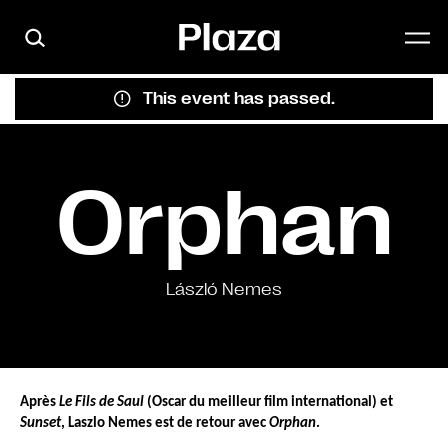
Skip to main content
This event has passed.
Orphan
László Nemes
Après 
Le Fils de Saul
 (Oscar du meilleur film international) et 
Sunset
, Laszlo Nemes est de retour avec 
Orphan
.