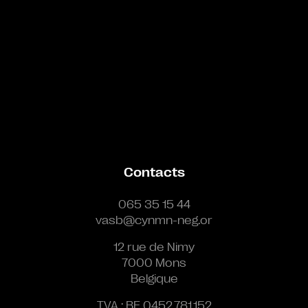
Contacts
065 35 15 44
vasb@cynmn-neg.or
12 rue de Nimy
7000 Mons
Belgique
TVA : BE 0452.781.152