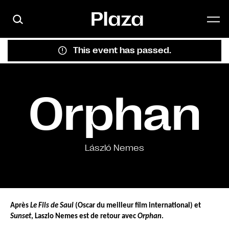
Skip to main content
This event has passed.
Orphan
László Nemes
Après 
Le Fils de Saul
 (Oscar du meilleur film international) et 
Sunset
, Laszlo Nemes est de retour avec 
Orphan
.