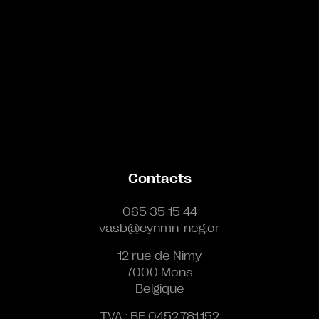
Contacts
065 35 15 44
vasb@cynmn-neg.or
12 rue de Nimy
7000 Mons
Belgique
TVA : BE 0452.781.152