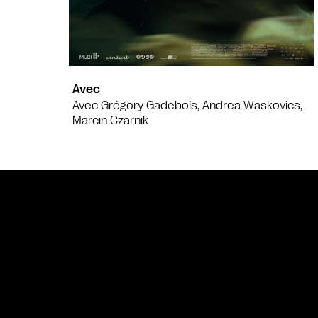
Avec
Avec Grégory Gadebois, Andrea Waskovics,
Marcin Czarnik
Bande annonce