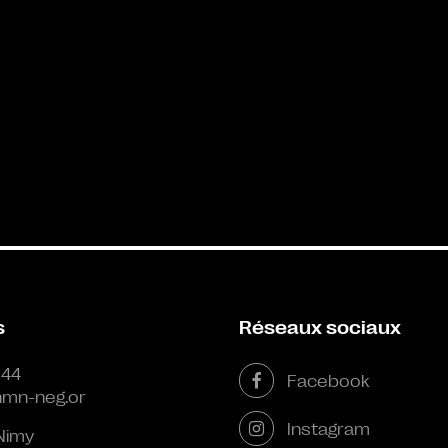
s
Réseaux sociaux
 44
Facebook
mn-neg.or
Instagram
Nimy