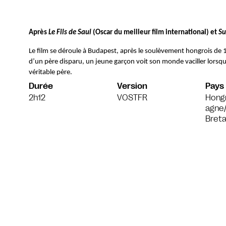
Après 
Le Fils de Saul
 (Oscar du meilleur film international) et 
Su
Le film se déroule à Budapest, après le soulèvement hongrois de 19
d’un père disparu, un jeune garçon voit son monde vaciller lorsqu
véritable père.
Durée
Version
Pays
2h12
VOSTFR
Hongr
agne
Bret