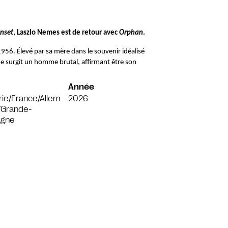
nset
, Laszlo Nemes est de retour avec 
Orphan
.
56. Élevé par sa mère dans le souvenir idéalisé 
e surgit un homme brutal, affirmant être son 
Année
ie/France/Allem
2026
/Grande-
agne