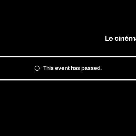
Le ciném
This event has passed.