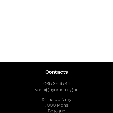
Contacts
065 35 15 44
vasb@cynmn-neg.or
12 rue de Nimy
7000 Mons
Belgique