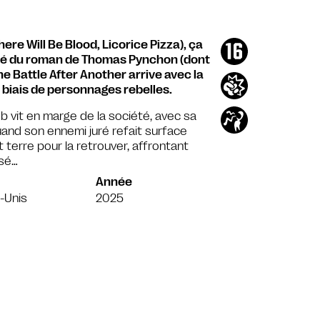
re Will Be Blood, Licorice Pizza), ça
apté du roman de Thomas Pynchon (dont
e Battle After Another arrive avec la
 biais de personnages rebelles.
 vit en marge de la société, avec sa
Quand son ennemi juré refait surface
t terre pour la retrouver, affrontant
ssé…
Année
-Unis
2025