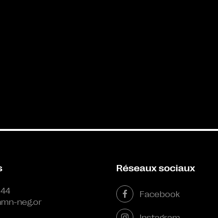
s
Réseaux sociaux
 44
Facebook
mn-neg.or
Instagram