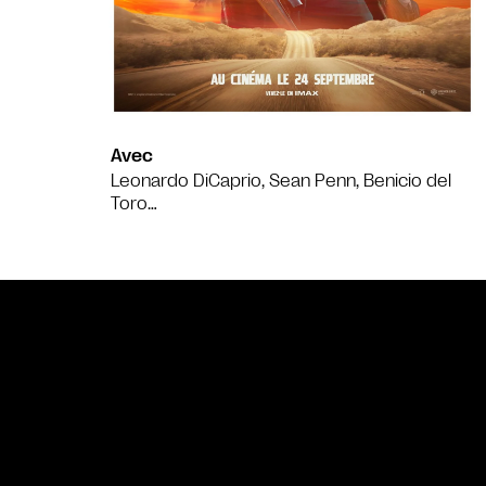
Avec
Leonardo DiCaprio, Sean Penn, Benicio del
Toro…
Bande annonce