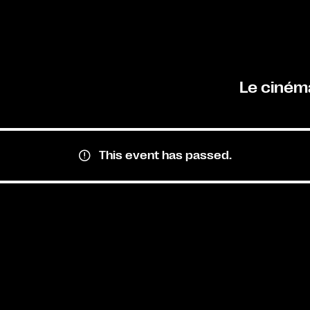
Le ciném
This event has passed.