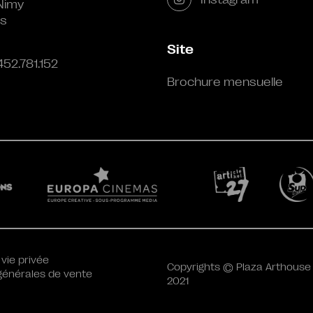
Nimy
s
Site
452.781.152
Brochure mensuelle
 vie privée
Copyrights © Plaza Arthouse
générales de vente
2021