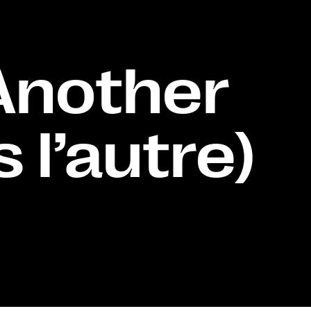
 Another
 l’autre)