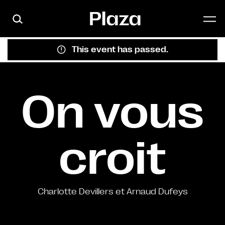
Skip to main content
This event has passed.
On vous
croit
Charlotte Devillers et Arnaud Dufeys