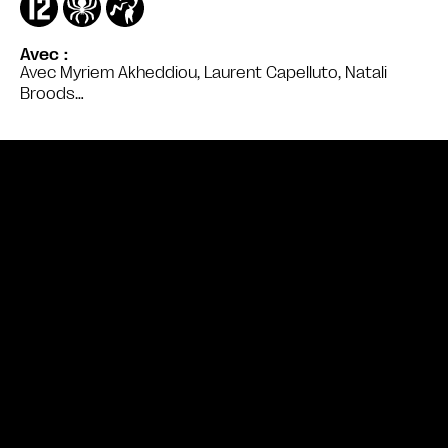
Avec
Avec Myriem Akheddiou, Laurent Capelluto, Natali
Broods…
Bande annonce