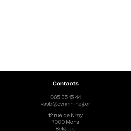
Contacts
065 35 15 44
vasb@cynmn-neg.or
12 rue de Nimy
7000 Mons
Belgique