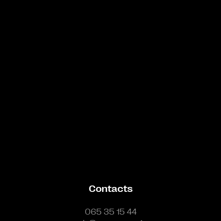
Bande annonce
Contacts
065 35 15 44