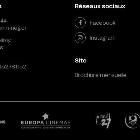
s
Réseaux sociaux
 44
Facebook
mn-neg.or
Instagram
Nimy
s
Site
452.781.152
Brochure mensuelle