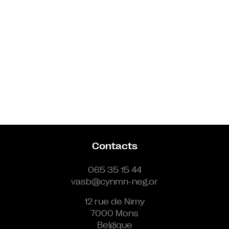
Contacts
065 35 15 44
vasb@cynmn-neg.or
12 rue de Nimy
7000 Mons
Belgique