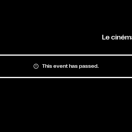
Le ciném
This event has passed.