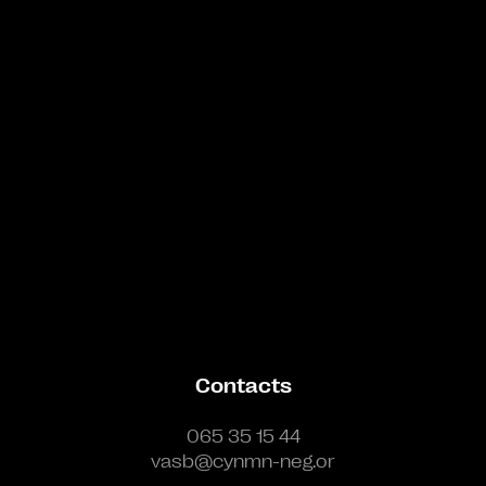
Bande annonce
Contacts
065 35 15 44
vasb@cynmn-neg.or