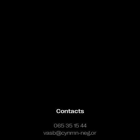
Bande annonce
Contacts
065 35 15 44
vasb@cynmn-neg.or