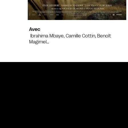
Avec
Ibrahima Mbaye, Camille Cottin, Benoît
Magimel…
Bande annonce