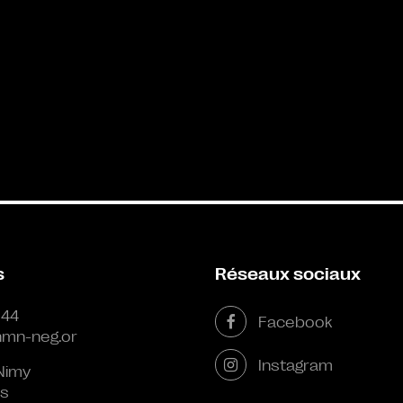
s
Réseaux sociaux
 44
Facebook
mn-neg.or
Instagram
Nimy
s