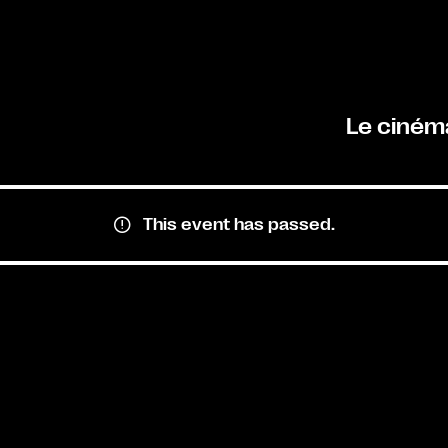
Le ciném
This event has passed.