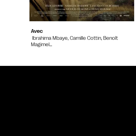
Avec
Ibrahima Mbaye, Camille Cottin, Benoît
Magimel…
Bande annonce