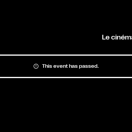
Le ciném
This event has passed.