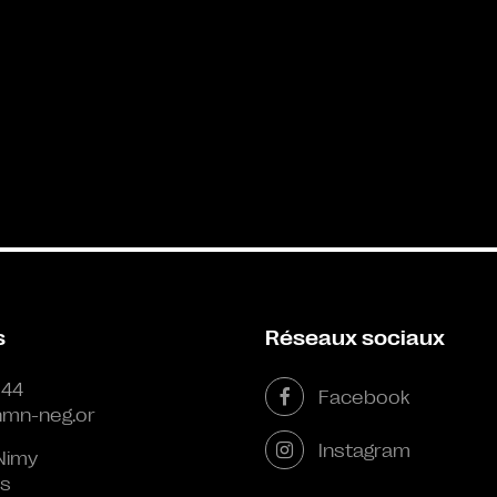
s
Réseaux sociaux
 44
Facebook
mn-neg.or
Instagram
Nimy
s