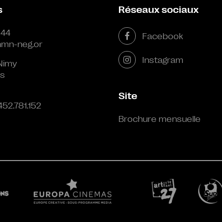
s
Réseaux sociaux
 44
Facebook
mn-neg.or
Instagram
Nimy
s
Site
452.781.152
Brochure mensuelle