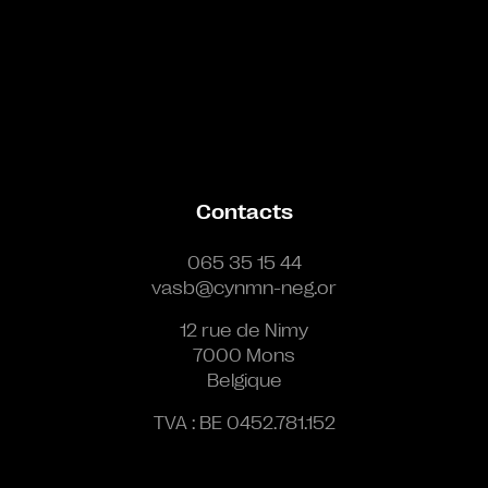
Contacts
065 35 15 44
vasb@cynmn-neg.or
12 rue de Nimy
7000 Mons
Belgique
TVA : BE 0452.781.152