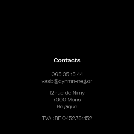
Contacts
065 35 15 44
vasb@cynmn-neg.or
12 rue de Nimy
7000 Mons
Belgique
TVA : BE 0452.781.152