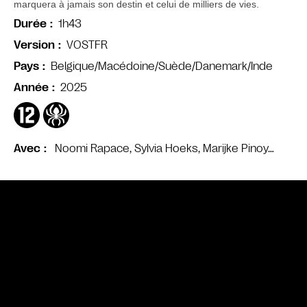
marquera à jamais son destin et celui de milliers de vies.
1h43
Durée
VOSTFR
Version
Belgique/Macédoine/Suède/Danemark/Inde
Pays
2025
Année
Noomi Rapace, Sylvia Hoeks, Marijke Pinoy…
Avec
Bande annonce