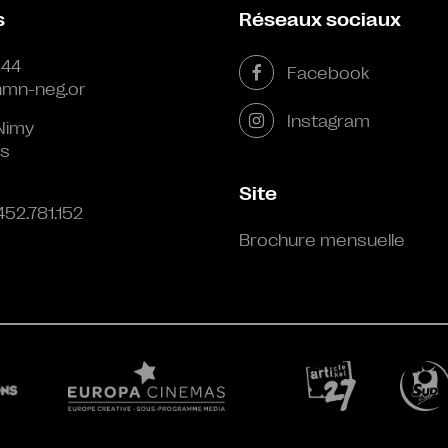
s
Réseaux sociaux
 44
Facebook
mn-neg.or
Instagram
Nimy
s
Site
452.781.152
Brochure mensuelle