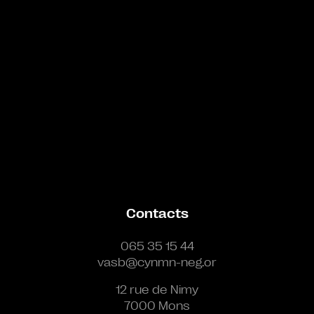
Contacts
065 35 15 44
vasb@cynmn-neg.or
12 rue de Nimy
7000 Mons