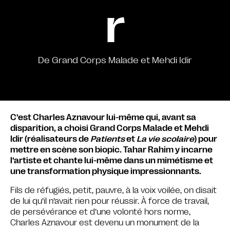
r
De Grand Corps Malade et Mehdi Idir
C’est Charles Aznavour lui-même qui, avant sa
disparition, a choisi Grand Corps Malade et Mehdi
Idir (réalisateurs de
Patients
et
La vie scolaire
) pour
mettre en scène son biopic. Tahar Rahim y incarne
l’artiste et chante lui-même dans un mimétisme et
une transformation physique impressionnants.
Fils de réfugiés, petit, pauvre, à la voix voilée, on disait
de lui qu’il n’avait rien pour réussir. À force de travail,
de persévérance et d’une volonté hors norme,
Charles Aznavour est devenu un monument de la