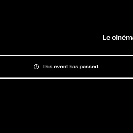
Le ciném
This event has passed.