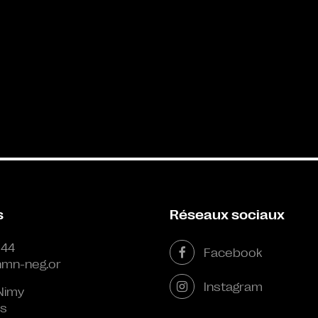
s
Réseaux sociaux
 44
Facebook
mn-neg.or
Instagram
Nimy
s