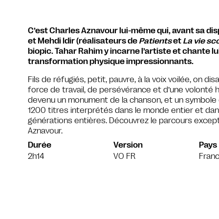
C’est Charles Aznavour lui-même qui, avant sa dis
et Mehdi Idir (réalisateurs de
Patients
et
La vie sc
biopic. Tahar Rahim y incarne l’artiste et chante
transformation physique impressionnants.
Fils de réfugiés, petit, pauvre, à la voix voilée, on disai
force de travail, de persévérance et d’une volonté 
devenu un monument de la chanson, et un symbole de
1200 titres interprétés dans le monde entier et dans
générations entières. Découvrez le parcours except
Aznavour.
Durée
Version
Pays
2h14
VO FR
Fran