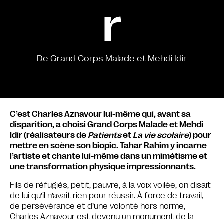
r
De Grand Corps Malade et Mehdi Idir
C’est Charles Aznavour lui-même qui, avant sa
disparition, a choisi Grand Corps Malade et Mehdi
Idir (réalisateurs de
Patients
et
La vie scolaire
) pour
mettre en scène son biopic. Tahar Rahim y incarne
l’artiste et chante lui-même dans un mimétisme et
une transformation physique impressionnants.
Fils de réfugiés, petit, pauvre, à la voix voilée, on disait
de lui qu’il n’avait rien pour réussir. À force de travail,
de persévérance et d’une volonté hors norme,
Charles Aznavour est devenu un monument de la