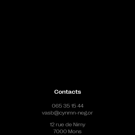
Contacts
065 35 15 44
vasb@cynmn-neg.or
12 rue de Nimy
7000 Mons