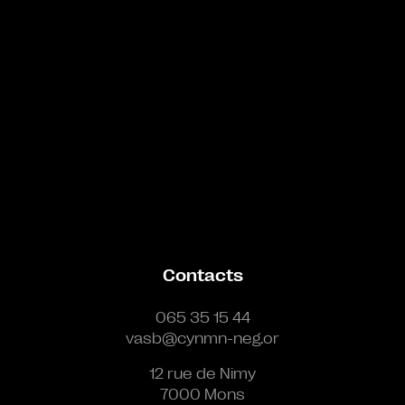
Contacts
065 35 15 44
vasb@cynmn-neg.or
12 rue de Nimy
7000 Mons