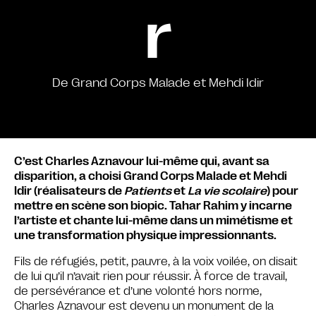
r
De Grand Corps Malade et Mehdi Idir
C’est Charles Aznavour lui-même qui, avant sa
disparition, a choisi Grand Corps Malade et Mehdi
Idir (réalisateurs de
Patients
et
La vie scolaire
) pour
mettre en scène son biopic. Tahar Rahim y incarne
l’artiste et chante lui-même dans un mimétisme et
une transformation physique impressionnants.
Fils de réfugiés, petit, pauvre, à la voix voilée, on disait
de lui qu’il n’avait rien pour réussir. À force de travail,
de persévérance et d’une volonté hors norme,
Charles Aznavour est devenu un monument de la