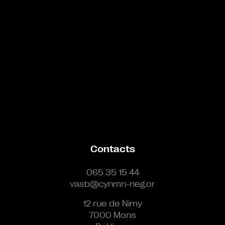
Contacts
065 35 15 44
vasb@cynmn-neg.or
12 rue de Nimy
7000 Mons