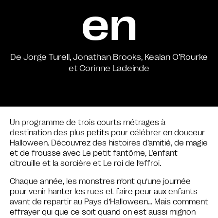
en
De Jorge Turell, Jonathan Brooks, Kealan O’Rourke
et Corinne Ladeinde
Un programme de trois courts métrages à
destination des plus petits pour célébrer en douceur
Halloween. Découvrez des histoires d’amitié, de magie
et de frousse avec Le petit fantôme, L’enfant
citrouille et la sorcière et Le roi de l’effroi.
Chaque année, les monstres n’ont qu’une journée
pour venir hanter les rues et faire peur aux enfants
avant de repartir au Pays d’Halloween… Mais comment
effrayer qui que ce soit quand on est aussi mignon