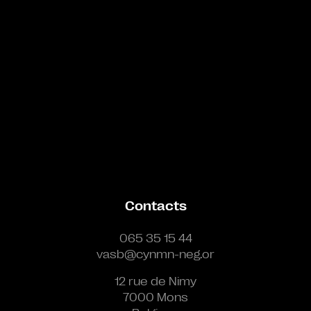
Contacts
065 35 15 44
vasb@cynmn-neg.or
12 rue de Nimy
7000 Mons