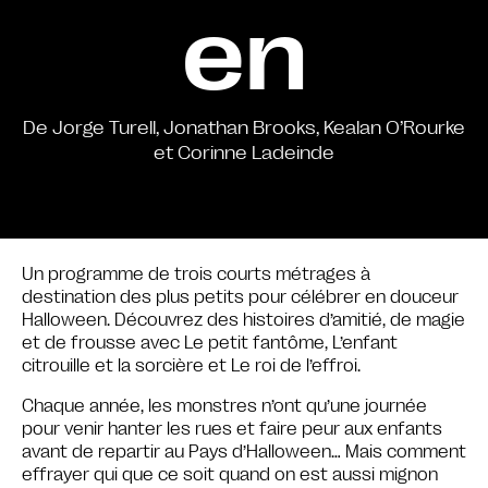
en
De Jorge Turell, Jonathan Brooks, Kealan O’Rourke
et Corinne Ladeinde
Un programme de trois courts métrages à
destination des plus petits pour célébrer en douceur
Halloween. Découvrez des histoires d’amitié, de magie
et de frousse avec Le petit fantôme, L’enfant
citrouille et la sorcière et Le roi de l’effroi.
Chaque année, les monstres n’ont qu’une journée
pour venir hanter les rues et faire peur aux enfants
avant de repartir au Pays d’Halloween… Mais comment
effrayer qui que ce soit quand on est aussi mignon