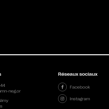
s
Réseaux sociaux
 44
Facebook
mn-neg.or
Instagram
Nimy
s