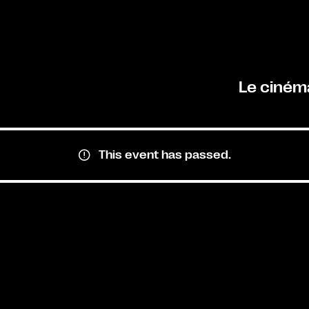
Le ciném
This event has passed.