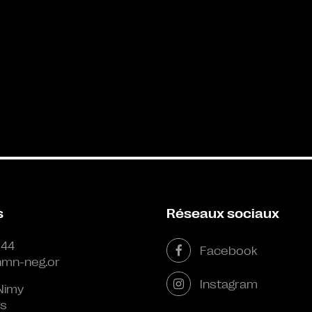
s
Réseaux sociaux
 44
Facebook
mn-neg.or
Instagram
Nimy
s