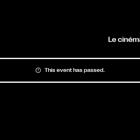
Le ciném
This event has passed.