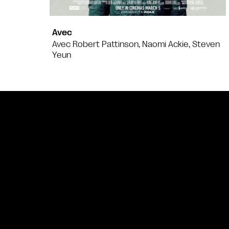
Avec
Avec Robert Pattinson, Naomi Ackie, Steven
Yeun
Bande annonce