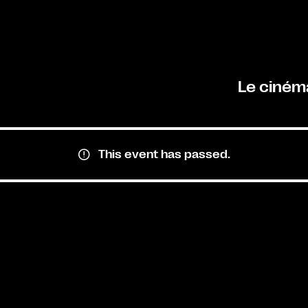
Le ciném
This event has passed.