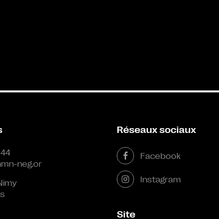
s
Réseaux sociaux
 44
Facebook
mn-neg.or
Instagram
Nimy
s
Site