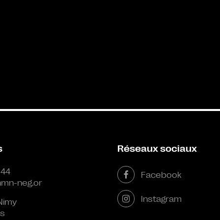
s
Réseaux sociaux
 44
Facebook
mn-neg.or
Instagram
Nimy
s