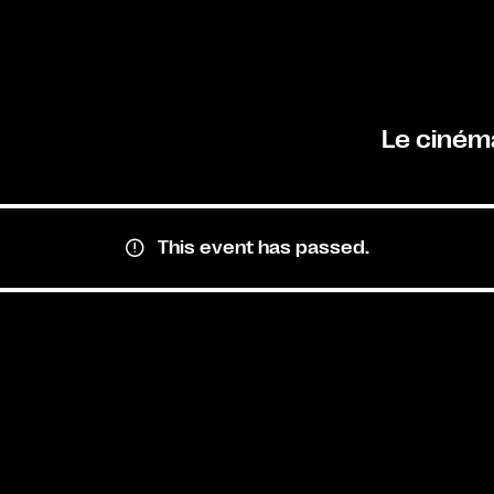
Le ciném
This event has passed.