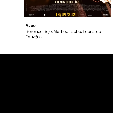
Avec
Bérénice Bejo, Matheo Labbe, Leonardo
Ortizgris…
Bande annonce