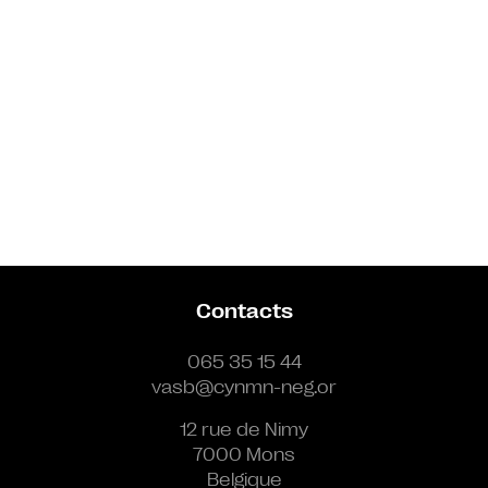
Contacts
065 35 15 44
vasb@cynmn-neg.or
12 rue de Nimy
7000 Mons
Belgique