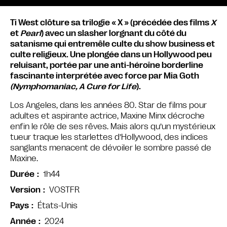
Ti West clôture sa trilogie « X » (précédée des films
X
et
Pearl
) avec un slasher lorgnant du côté du
satanisme qui entremêle culte du show business et
culte religieux. Une plongée dans un Hollywood peu
reluisant, portée par une anti-héroïne borderline
fascinante interprétée avec force par Mia Goth
(Nymphomaniac, A Cure for Life
).
Los Angeles, dans les années 80. Star de films pour
adultes et aspirante actrice, Maxine Minx décroche
enfin le rôle de ses rêves. Mais alors qu’un mystérieux
tueur traque les starlettes d’Hollywood, des indices
sanglants menacent de dévoiler le sombre passé de
Maxine.
1h44
Durée
VOSTFR
Version
États-Unis
Pays
2024
Année