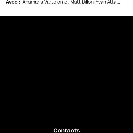
Anamaria Vartolomei, Matt Dillon, Yvan Attal…
Avec
Bande annonce
Contacts