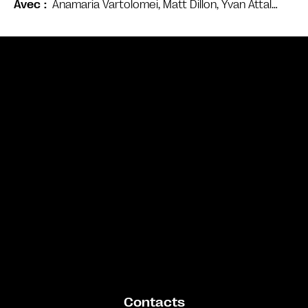
Anamaria Vartolomei, Matt Dillon, Yvan Attal…
Avec
Bande annonce
Contacts