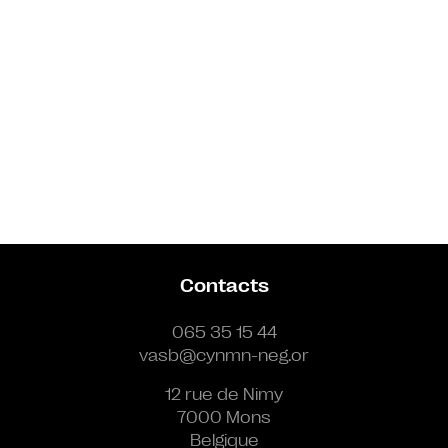
Contacts
065 35 15 44
vasb@cynmn-neg.or
12 rue de Nimy
7000 Mons
Belgique