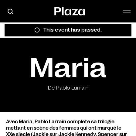
Skip to main content
This event has passed.
Maria
De Pablo Larraín
Avec Maria, Pablo Larraín complète sa trilogie
mettant en scène des femmes qui ont marqué le
XXe siècle (Jackie sur Jackie Kennedy, Spencer sur