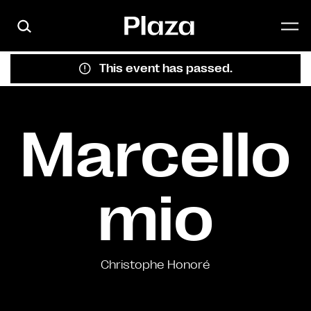
Skip to main content
This event has passed.
Marcello
mio
Christophe Honoré