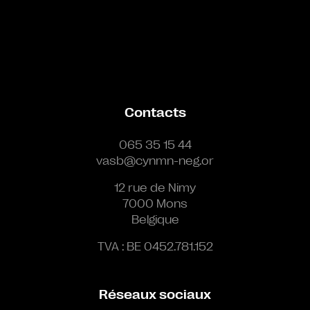
Contacts
065 35 15 44
vasb@cynmn-neg.or
12 rue de Nimy
7000 Mons
Belgique
TVA : BE 0452.781.152
Réseaux sociaux