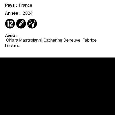
France
Pays
2024
Année
Avec
Chiara Mastroianni, Catherine Deneuve, Fabrice
Luchini…
Bande annonce