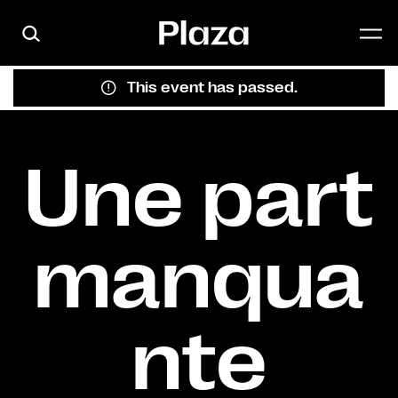
Skip to main content
This event has passed.
Une part
manqua
nte