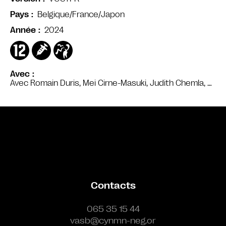
Belgique/France/Japon
Pays
2024
Année
Avec
Avec Romain Duris, Mei Cirne-Masuki, Judith Chemla, …
Bande annonce
Contacts
065 35 15 44
vasb@cynmn-neg.or